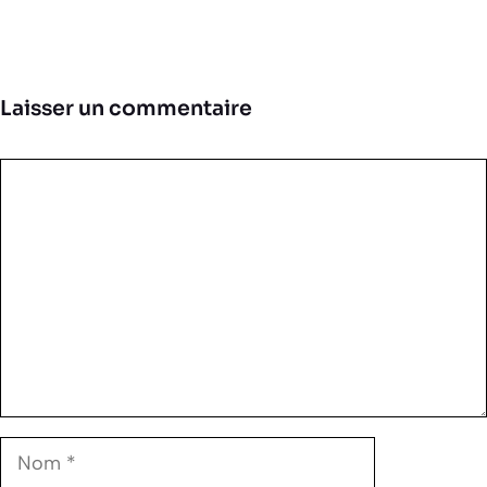
Laisser un commentaire
Commentaire
Nom