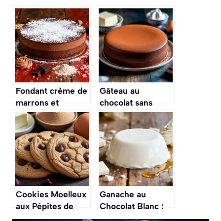
Fondant crème de
Gâteau au
marrons et
chocolat sans
chocolat : la
farine : la recette
recette inratable
facile et
gourmande
Cookies Moelleux
Ganache au
aux Pépites de
Chocolat Blanc :
Chocolat : recette
recette Facile et