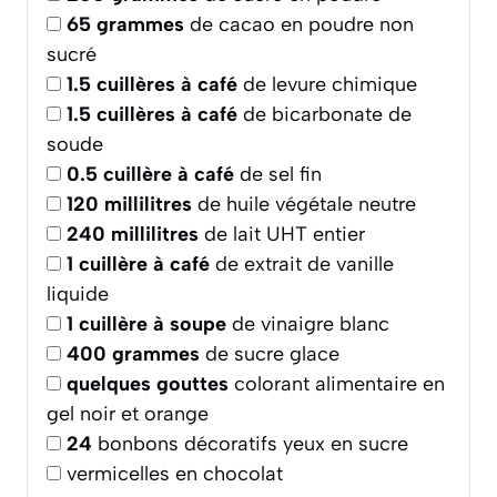
65
grammes
de cacao en poudre non
sucré
1.5
cuillères à café
de levure chimique
1.5
cuillères à café
de bicarbonate de
soude
0.5
cuillère à café
de sel fin
120
millilitres
de huile végétale neutre
240
millilitres
de lait UHT entier
1
cuillère à café
de extrait de vanille
liquide
1
cuillère à soupe
de vinaigre blanc
400
grammes
de sucre glace
quelques gouttes
colorant alimentaire en
gel noir et orange
24
bonbons décoratifs yeux en sucre
vermicelles en chocolat