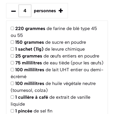
–
+
personnes
220
grammes
de farine de blé type 45
ou 55
150
grammes
de sucre en poudre
1
sachet (11g)
de levure chimique
25
grammes
de œufs entiers en poudre
75
millilitres
de eau tiède (pour les œufs)
100
millilitres
de lait UHT entier ou demi-
écrémé
100
millilitres
de huile végétale neutre
(tournesol, colza)
1
cuillère à café
de extrait de vanille
liquide
1
pincée
de sel fin