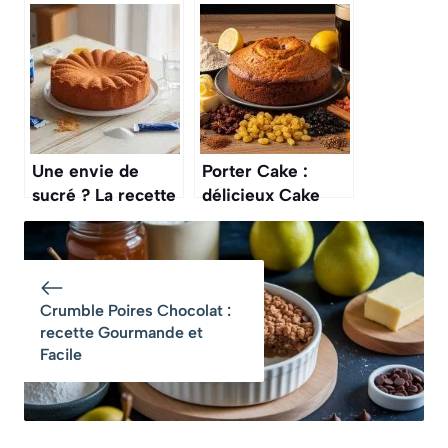
facile et délicieuse
recette Facile et
Rapide
Une envie de
Porter Cake :
sucré ? La recette
délicieux Cake
du « gâteau au
Irlandais à la Bière
yaourt » le plus
rapide du monde
Crumble Poires Chocolat :
recette Gourmande et
Facile