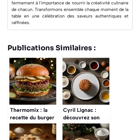
fermement à l'importance de nourrir la créativité culinaire
de chacun. Transformons ensemble chaque moment de la
table en une célébration des saveurs authentiques et
raffinées.
Publications Similaires :
Thermomix : la
Cyril Lignac :
recette du burger
découvrez son
végétarien ultra
dessert de Noël
gourmand pour un
préféré et sa
repas de Noël
recette facile à