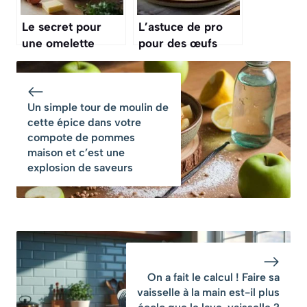
complet
Le secret pour
L’astuce de pro
une omelette
pour des œufs
parfaite à chaque
brouillés parfaits
fois, c’est un
et crémeux, c’est
geste simple de
le secret d’un bon
Un simple tour de moulin de
chef
petit-déjeuner
cette épice dans votre
compote de pommes
maison et c’est une
explosion de saveurs
On a fait le calcul ! Faire sa
vaisselle à la main est-il plus