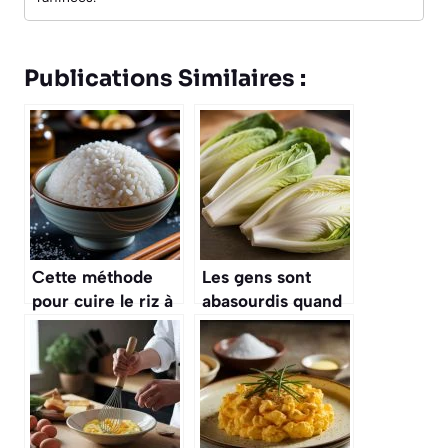
Publications Similaires :
Cette méthode
Les gens sont
pour cuire le riz à
abasourdis quand
la japonaise, pour
ils apprennent que
des sushis parfaits
les endives que
nous mangeons
poussent une
deuxième fois et
dans le noir