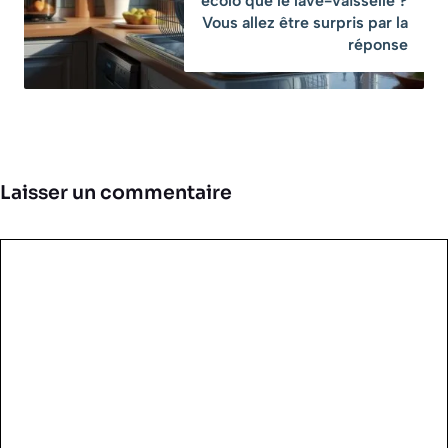
écolo que le lave-vaisselle ?
Vous allez être surpris par la
réponse
Laisser un commentaire
Commentaire