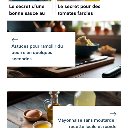
Le secret d’une
Le secret pour des
bonne sauce au
tomates farcies
poivre, c’est de
plus juteuses que
bien écraser les
jamais, c’est un
grains pour libérer
ingrédient simple
tous les arômes
Astuces pour ramollir du
beurre en quelques
secondes
Mayonnaise sans moutarde :
recette facile et rapide