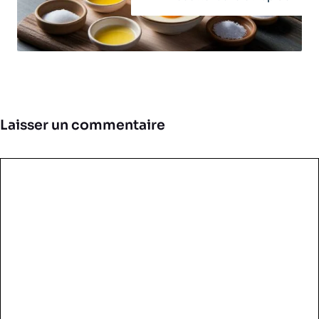
Laisser un commentaire
Commentaire