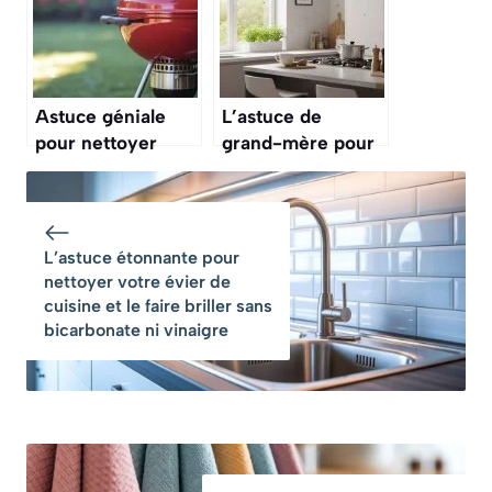
bicarbonate ni
vinaigre
Astuce géniale
L’astuce de
pour nettoyer
grand-mère pour
votre grille de
chasser toutes les
barbecue
mouches et
encrassée sans
guêpes de votre
frotter et en
cuisine sans effort
L’astuce étonnante pour
quelques
nettoyer votre évier de
secondes
cuisine et le faire briller sans
bicarbonate ni vinaigre