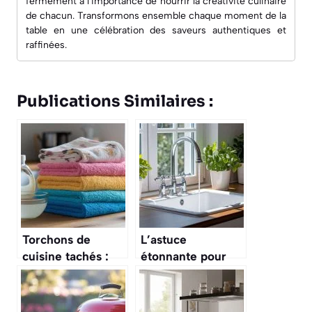
fermement à l'importance de nourrir la créativité culinaire
de chacun. Transformons ensemble chaque moment de la
table en une célébration des saveurs authentiques et
raffinées.
Publications Similaires :
Torchons de
L’astuce
cuisine tachés :
étonnante pour
l’astuce géniale
nettoyer votre
pour les blanchir
évier de cuisine et
sans frotter
le faire briller sans